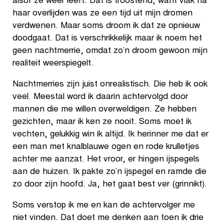
alsof ze weer leeft. Dat is troostend, want vlak na
haar overlijden was ze een tijd uit mijn dromen
verdwenen. Maar soms droom ik dat ze opnieuw
doodgaat. Dat is verschrikkelijk maar ik noem het
geen nachtmerrie, omdat zo’n droom gewoon mijn
realiteit weerspiegelt.
Nachtmerries zijn juist onrealistisch. Die heb ik ook
veel. Meestal word ik daarin achtervolgd door
mannen die me willen overweldigen. Ze hebben
gezichten, maar ik ken ze nooit. Soms moet ik
vechten, gelukkig win ik altijd. Ik herinner me dat er
een man met knalblauwe ogen en rode krulletjes
achter me aanzat. Het vroor, er hingen ijspegels
aan de huizen. Ik pakte zo’n ijspegel en ramde die
zo door zijn hoofd. Ja, het gaat best ver (grinnikt).
Soms verstop ik me en kan de achtervolger me
niet vinden. Dat doet me denken aan toen ik drie