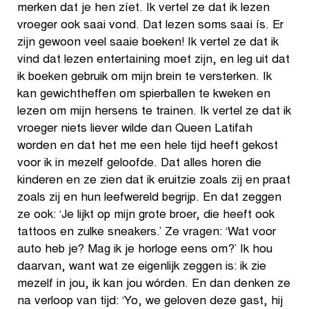
merken dat je hen zíet. Ik vertel ze dat ik lezen
vroeger ook saai vond. Dat lezen soms saai ís. Er
zijn gewoon veel saaie boeken! Ik vertel ze dat ik
vind dat lezen entertaining moet zijn, en leg uit dat
ik boeken gebruik om mijn brein te versterken. Ik
kan gewichtheffen om spierballen te kweken en
lezen om mijn hersens te trainen. Ik vertel ze dat ik
vroeger niets liever wilde dan Queen Latifah
worden en dat het me een hele tijd heeft gekost
voor ik in mezelf geloofde. Dat alles horen die
kinderen en ze zien dat ik eruitzie zoals zij en praat
zoals zij en hun leefwereld begrijp. En dat zeggen
ze ook: ‘Je lijkt op mijn grote broer, die heeft ook
tattoos en zulke sneakers.’ Ze vragen: ‘Wat voor
auto heb je? Mag ik je horloge eens om?’ Ik hou
daarvan, want wat ze eigenlijk zeggen is: ik zie
mezelf in jou, ik kan jou wórden. En dan denken ze
na verloop van tijd: ‘Yo, we geloven deze gast, hij