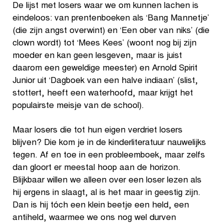
De lijst met losers waar we om kunnen lachen is
eindeloos: van prentenboeken als ‘Bang Mannetje’
(die zijn angst overwint) en ‘Een ober van niks’ (die
clown wordt) tot ‘Mees Kees’ (woont nog bij zijn
moeder en kan geen lesgeven, maar is juist
daarom een geweldige meester) en Arnold Spirit
Junior uit ‘Dagboek van een halve indiaan’ (slist,
stottert, heeft een waterhoofd, maar krijgt het
populairste meisje van de school).
Maar losers die tot hun eigen verdriet losers
blijven? Die kom je in de kinderliteratuur nauwelijks
tegen. Af en toe in een probleemboek, maar zelfs
dan gloort er meestal hoop aan de horizon.
Blijkbaar willen we alleen over een loser lezen als
hij ergens in slaagt, al is het maar in geestig zijn.
Dan is hij tóch een klein beetje een held, een
antiheld, waarmee we ons nog wel durven